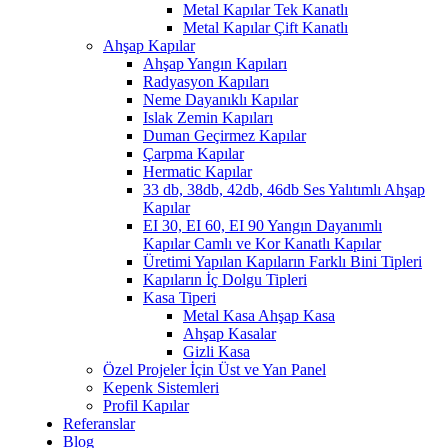
Metal Kapılar Tek Kanatlı
Metal Kapılar Çift Kanatlı
Ahşap Kapılar
Ahşap Yangın Kapıları
Radyasyon Kapıları
Neme Dayanıklı Kapılar
Islak Zemin Kapıları
Duman Geçirmez Kapılar
Çarpma Kapılar
Hermatic Kapılar
33 db, 38db, 42db, 46db Ses Yalıtımlı Ahşap
Kapılar
EI 30, EI 60, EI 90 Yangın Dayanımlı
Kapılar Camlı ve Kor Kanatlı Kapılar
Üretimi Yapılan Kapıların Farklı Bini Tipleri
Kapıların İç Dolgu Tipleri
Kasa Tiperi
Metal Kasa Ahşap Kasa
Ahşap Kasalar
Gizli Kasa
Özel Projeler İçin Üst ve Yan Panel
Kepenk Sistemleri
Profil Kapılar
Referanslar
Blog