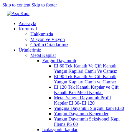
Skip to content
Skip to footer
Anasayfa
Kurumsal
Hakkımızda
Misyon ve Vizyon
Çözüm Ortaklarımız
Ürünlerimiz
Metal Kapılar
Yangın Dayanımlı
EI 60 Tek Kanatlı Ve Çift Kanatlı
Yangın Kapılari Camlı Ve Camsız
EI 90 Tek Kanatlı Ve Çift Kanatlı
Yangın Kapıları Camlı ve Camsız
EI 120 Tek Kanatlı Kapılar ve Çift
Kanatlı Kor Metal Kapılar
Metal Yangın Dayanımlı Profil
Kapılar EI 30- EI 120
Yangına Dayanıklı Sürgülü kapı EI30
Yangın Dayanımlı Kepenkler
Yangın Dayanımlı Seksiyonel Kapı
Flema PS 60
İzolasyonlu kapılar