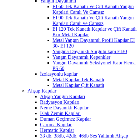
Yangın Dayanımlı
EI 60 Tek Kanatlı Ve Çift Kanatlı Yangın
Kapılari Camlı Ve Camsız
EI 90 Tek Kanatlı Ve Çift Kanatlı Yangın
Kapıları Camlı ve Camsız
EI 120 Tek Kanatlı Kapılar ve Çift Kanatlı
Kor Metal Kapılar
Metal Yangın Dayanımlı Profil Kapılar EI
30- EI 120
Yangına Dayanıklı Sürgülü kapı EI30
Yangın Dayanımlı Kepenkler
Yangın Dayanımlı Seksiyonel Kapı Flema
PS 60
İzolasyonlu kapılar
Metal Kapılar Tek Kanatlı
Metal Kapılar Çift Kanatlı
Ahşap Kapılar
Ahşap Yangın Kapıları
Radyasyon Kapıları
Neme Dayanıklı Kapılar
Islak Zemin Kapıları
Duman Geçirmez Kapılar
Çarpma Kapılar
Hermatic Kapılar
33 db, 38db, 42db, 46db Ses Yalıtımlı Ahşap