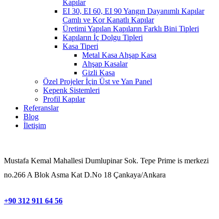
Kapılar
EI 30, EI 60, EI 90 Yangın Dayanımlı Kapılar
Camlı ve Kor Kanatlı Kapılar
Üretimi Yapılan Kapıların Farklı Bini Tipleri
Kapıların İç Dolgu Tipleri
Kasa Tiperi
Metal Kasa Ahşap Kasa
Ahşap Kasalar
Gizli Kasa
Özel Projeler İçin Üst ve Yan Panel
Kepenk Sistemleri
Profil Kapılar
Referanslar
Blog
İletişim
Mustafa Kemal Mahallesi Dumlupinar Sok. Tepe Prime is merkezi
no.266 A Blok Asma Kat D.No 18 Çankaya/Ankara
+90 312 911 64 56