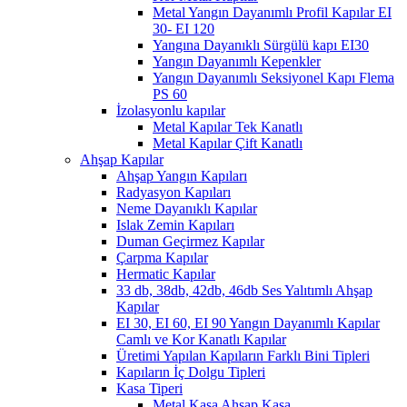
Metal Yangın Dayanımlı Profil Kapılar EI
30- EI 120
Yangına Dayanıklı Sürgülü kapı EI30
Yangın Dayanımlı Kepenkler
Yangın Dayanımlı Seksiyonel Kapı Flema
PS 60
İzolasyonlu kapılar
Metal Kapılar Tek Kanatlı
Metal Kapılar Çift Kanatlı
Ahşap Kapılar
Ahşap Yangın Kapıları
Radyasyon Kapıları
Neme Dayanıklı Kapılar
Islak Zemin Kapıları
Duman Geçirmez Kapılar
Çarpma Kapılar
Hermatic Kapılar
33 db, 38db, 42db, 46db Ses Yalıtımlı Ahşap
Kapılar
EI 30, EI 60, EI 90 Yangın Dayanımlı Kapılar
Camlı ve Kor Kanatlı Kapılar
Üretimi Yapılan Kapıların Farklı Bini Tipleri
Kapıların İç Dolgu Tipleri
Kasa Tiperi
Metal Kasa Ahşap Kasa