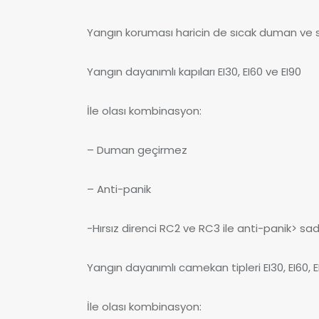
Yangın koruması haricin de sıcak duman ve 
Yangın dayanımlı kapıları EI30, EI60 ve EI90
İle olası kombinasyon:
– Duman geçirmez
– Anti-panik
-Hırsız direnci RC2 ve RC3 ile anti-panik> sad
Yangın dayanımlı camekan tipleri EI30, EI60, E
İle olası kombinasyon: