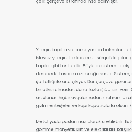
çelik çerçeve etrafında inşa edilmiştir.
Yangın kapıları ve camlı yangın bölmelere ek 
işlevsiz yangından korunma sürgülü kapılar,
kapılar gibi test edilir. Böylece sistem geni
derecede tasarım özgürlüğü sunar. Sistem, dar
şeffaflığı ile öne çıkıyor. Dar çerçeve görünü
bir etkisi olmadan daha fazla ışığa izin veri
arzulanan hiçbir uygulamadan mahrum bırakm
gizli menteşeler ve kapı kapatıcılarla olsun, k
Metal yada paslanmaz olarak uretilebilir. E
gomme manyetik kilit ve elektrikli kilit karşılık