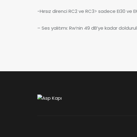
-Hırsız direnci RC2 ve RC3> sadece EI30 ve EI
– Ses yalıtımı: Rw’nin 49 dB’ye kadar dolduru