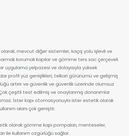
olarak, mevcut diğer sistemler, kaçış yolu işlevli ve
 parmak korumalı kapılar ve gömme ters sac çerçeveli
ş bir uygulama yelpazesi ve dolayısıyla yüksek
 profil yüz genişlikleri, telkari görünümü ve gelişmiş
rlüğü artırır ve güvenlik ve güvenlik üzerinde olumsuz
r. Çok çeşitli test edilmiş ve onaylanmış donanımlar
az. İster kapı otomasyonuyla ister estetik olarak
ullanım alanı çok geniştir.
stetik olarak gömme kapı pompaları, menteseler,
ları ile kullanım ozgürlüğü sağlar.