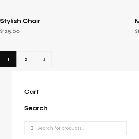
Stylish Chair
M
$
125.00
$
1
→
2
Cart
Search