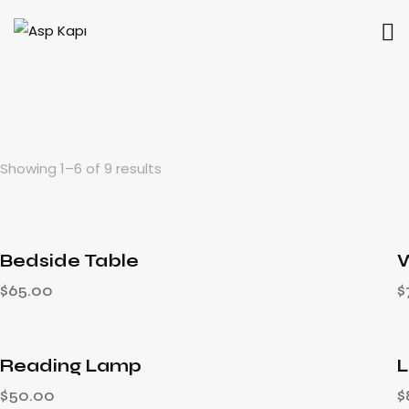
Showing 1–6 of 9 results
Bedside Table
W
$
65.00
$
Reading Lamp
L
$
50.00
$