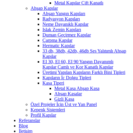
Metal Kapılar Çift Kanatlı
Ahşap Kapılar
Ahşap Yangın Kapıları
Radyasyon Kapıları
Neme Dayanıklı Kapılar
Islak Zemin Kapıları
Duman Geçirmez Kapılar
Çarpma Kapılar
Hermatic Kapılar
33 db, 38db, 42db, 46db Ses Yalıtımlı Ahşap
Kapılar
EI 30, EI 60, EI 90 Yangın Dayanımlı
Kapılar Camlı ve Kor Kanatlı Kapılar
Üretimi Yapılan Kapıların Farklı Bini Tipleri
Kapıların İç Dolgu Tipleri
Kasa Tiperi
Metal Kasa Ahşap Kasa
Ahşap Kasalar
Gizli Kasa
Özel Projeler İçin Üst ve Yan Panel
Kepenk Sistemleri
Profil Kapılar
Referanslar
Blog
İletişim