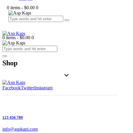
0 items
-
$0.00
0
0 items
-
$0.00
0
Shop
Facebook
Twitter
Instagram
123 456 789
info@aspkapi.com