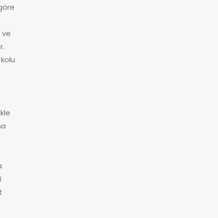
 göre
i ve
r.
 kolu
ikle
ha
a
i
t