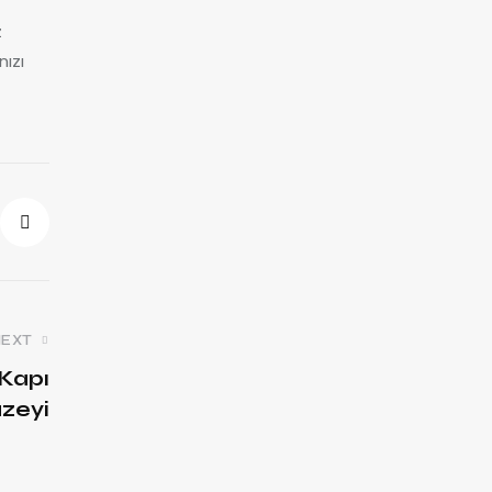
z
nızı
NEXT
 Kapı
zeyi