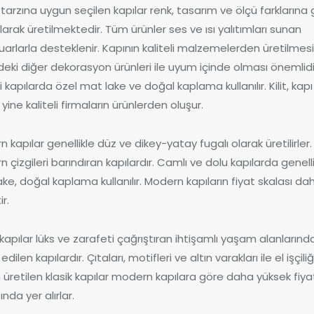
tarzına uygun seçilen kapılar renk, tasarım ve ölçü farklarına
larak üretilmektedir. Tüm ürünler ses ve ısı yalıtımları sunan
arlarla desteklenir. Kapının kaliteli malzemelerden üretilmes
deki diğer dekorasyon ürünleri ile uyum içinde olması önemlidi
li kapılarda özel mat lake ve doğal kaplama kullanılır. Kilit, kapı
il yine kaliteli firmaların ürünlerden oluşur.
 kapılar genellikle düz ve dikey-yatay fugalı olarak üretilirler.
 çizgileri barındıran kapılardır. Camlı ve dolu kapılarda genell
ke, doğal kaplama kullanılır. Modern kapıların fiyat skalası da
ir.
 kapılar lüks ve zarafeti çağrıştıran ihtişamlı yaşam alanlarınd
edilen kapılardır. Çıtaları, motifleri ve altın varakları ile el işçiliğ
üretilen klasik kapılar modern kapılara göre daha yüksek fiya
ında yer alırlar.