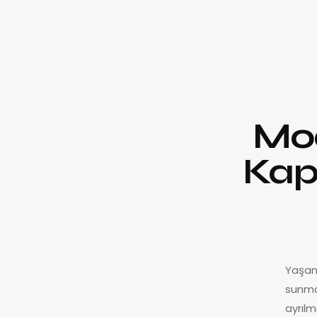
Mod
Kapi
Yaşam 
sunma
ayrılm