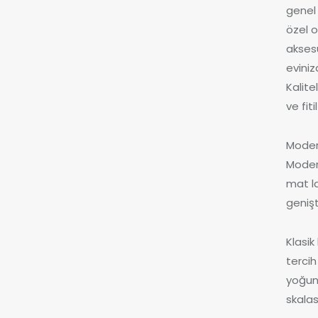
genel 
özel o
aksesu
eviniz
Kalite
ve fit
Modern
Modern
mat la
genişt
Klasik
tercih 
yoğun 
skalas