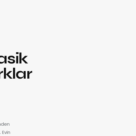
asik
rklar
inden
 Evin