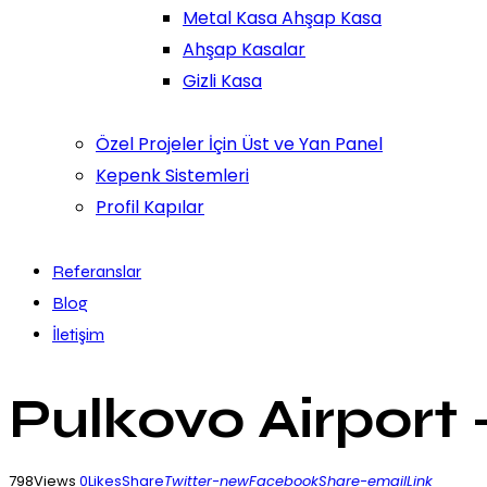
Metal Kasa Ahşap Kasa
Ahşap Kasalar
Gizli Kasa
Özel Projeler İçin Üst ve Yan Panel
Kepenk Sistemleri
Profil Kapılar
Referanslar
Blog
İletişim
Pulkovo Airport 
798
Views
0
Likes
Share
Twitter-new
Facebook
Share-email
Link