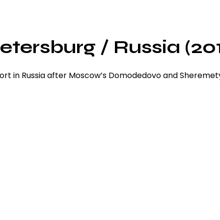
Petersburg / Russia (20
airport in Russia after Moscow’s Domodedovo and Sheremet