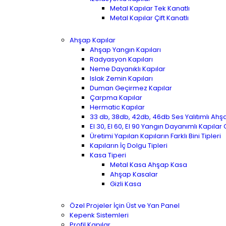
Metal Kapılar Tek Kanatlı
Metal Kapılar Çift Kanatlı
Ahşap Kapılar
Ahşap Yangın Kapıları
Radyasyon Kapıları
Neme Dayanıklı Kapılar
Islak Zemin Kapıları
Duman Geçirmez Kapılar
Çarpma Kapılar
Hermatic Kapılar
33 db, 38db, 42db, 46db Ses Yalıtımlı Ahş
EI 30, EI 60, EI 90 Yangın Dayanımlı Kapılar
Üretimi Yapılan Kapıların Farklı Bini Tipleri
Kapıların İç Dolgu Tipleri
Kasa Tiperi
Metal Kasa Ahşap Kasa
Ahşap Kasalar
Gizli Kasa
Özel Projeler İçin Üst ve Yan Panel
Kepenk Sistemleri
Profil Kapılar