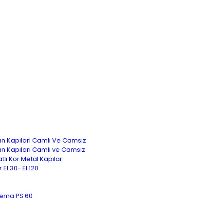
ngın Kapılari Camlı Ve Camsız
ngın Kapıları Camlı ve Camsız
atlı Kor Metal Kapılar
 EI 30- EI 120
lema PS 60