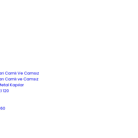
ılari Camlı Ve Camsız
ıları Camlı ve Camsız
 Metal Kapılar
I 120
 60