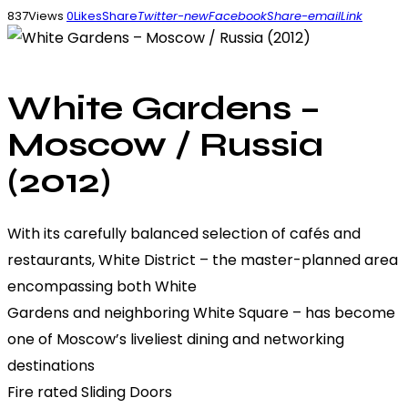
837
Views
0
Likes
Share
Twitter-new
Facebook
Share-email
Link
White Gardens –
Moscow / Russia
(2012)
With its carefully balanced selection of cafés and
restaurants, White District – the master-planned area
encompassing both White
Gardens and neighboring White Square – has become
one of Moscow’s liveliest dining and networking
destinations
Fire rated Sliding Doors