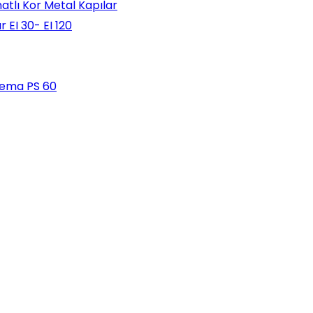
natlı Kor Metal Kapılar
 EI 30- EI 120
lema PS 60