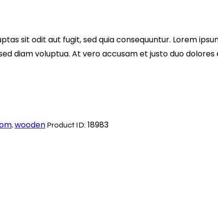
as sit odit aut fugit, sed quia consequuntur. Lorem ipsum
ed diam voluptua. At vero accusam et justo duo dolores e
room
wooden
18983
,
Product ID: