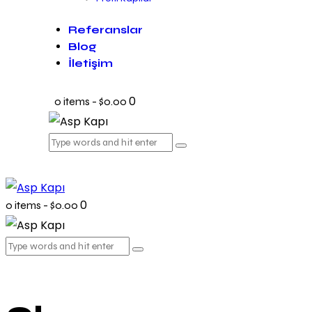
Referanslar
Blog
İletişim
0
0 items
-
$0.00
0
0 items
-
$0.00