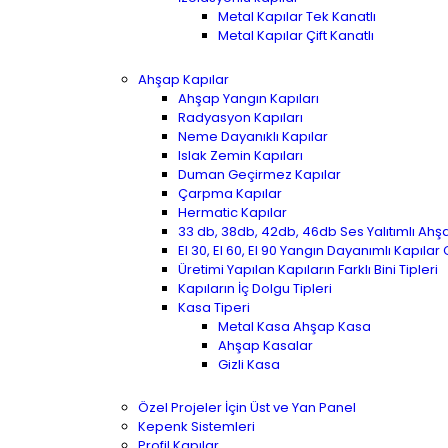
Metal Kapılar Tek Kanatlı
Metal Kapılar Çift Kanatlı
Ahşap Kapılar
Ahşap Yangın Kapıları
Radyasyon Kapıları
Neme Dayanıklı Kapılar
Islak Zemin Kapıları
Duman Geçirmez Kapılar
Çarpma Kapılar
Hermatic Kapılar
33 db, 38db, 42db, 46db Ses Yalıtımlı Ahş
EI 30, EI 60, EI 90 Yangın Dayanımlı Kapılar
Üretimi Yapılan Kapıların Farklı Bini Tipleri
Kapıların İç Dolgu Tipleri
Kasa Tiperi
Metal Kasa Ahşap Kasa
Ahşap Kasalar
Gizli Kasa
Özel Projeler İçin Üst ve Yan Panel
Kepenk Sistemleri
Profil Kapılar