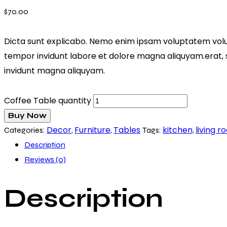
$
70.00
Dicta sunt explicabo. Nemo enim ipsam voluptatem volupt
tempor invidunt labore et dolore magna aliquyam.erat, s
invidunt magna aliquyam.
Coffee Table quantity
Buy Now
Decor
Furniture
Tables
kitchen
living 
Categories:
,
,
Tags:
,
Description
Reviews (0)
Description