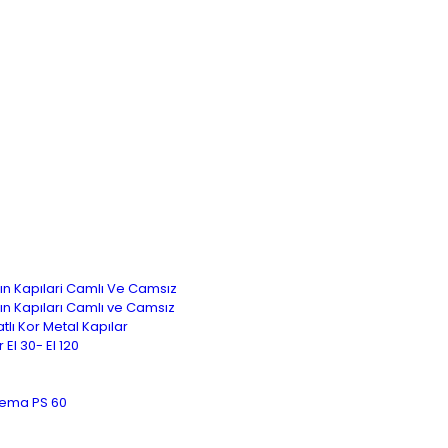
ngın Kapılari Camlı Ve Camsız
ngın Kapıları Camlı ve Camsız
atlı Kor Metal Kapılar
 EI 30- EI 120
lema PS 60