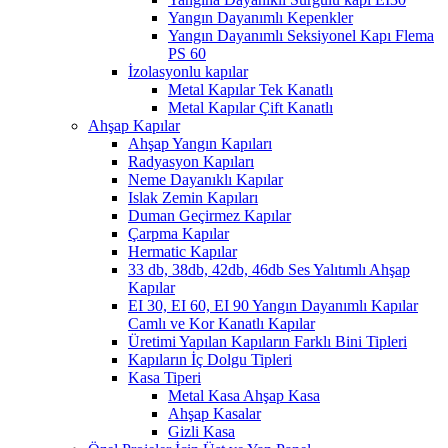
Yangın Dayanımlı Kepenkler
Yangın Dayanımlı Seksiyonel Kapı Flema
PS 60
İzolasyonlu kapılar
Metal Kapılar Tek Kanatlı
Metal Kapılar Çift Kanatlı
Ahşap Kapılar
Ahşap Yangın Kapıları
Radyasyon Kapıları
Neme Dayanıklı Kapılar
Islak Zemin Kapıları
Duman Geçirmez Kapılar
Çarpma Kapılar
Hermatic Kapılar
33 db, 38db, 42db, 46db Ses Yalıtımlı Ahşap
Kapılar
EI 30, EI 60, EI 90 Yangın Dayanımlı Kapılar
Camlı ve Kor Kanatlı Kapılar
Üretimi Yapılan Kapıların Farklı Bini Tipleri
Kapıların İç Dolgu Tipleri
Kasa Tiperi
Metal Kasa Ahşap Kasa
Ahşap Kasalar
Gizli Kasa