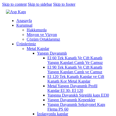
Skip to content
Skip to sidebar
Skip to footer
Anasayfa
Kurumsal
Hakkımızda
Misyon ve Vizyon
Çözüm Ortaklarımız
Ürünlerimiz
Metal Kapılar
Yangın Dayanımlı
EI 60 Tek Kanatlı Ve Çift Kanatlı
Yangın Kapılari Camlı Ve Camsız
EI 90 Tek Kanatlı Ve Çift Kanatlı
Yangın Kapıları Camlı ve Camsız
EI 120 Tek Kanatlı Kapılar ve Çift
Kanatlı Kor Metal Kapılar
Metal Yangın Dayanımlı Profil
Kapılar EI 30- EI 120
Yangına Dayanıklı Sürgülü kapı EI30
Yangın Dayanımlı Kepenkler
Yangın Dayanımlı Seksiyonel Kapı
Flema PS 60
İzolasyonlu kapılar