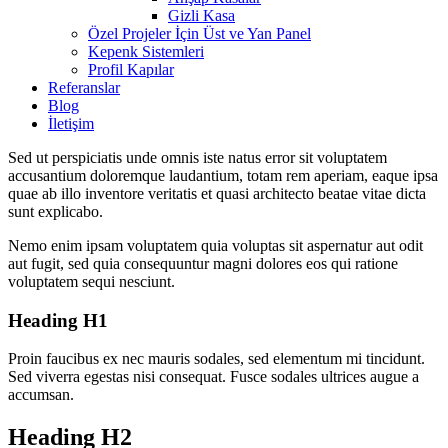
Gizli Kasa
Özel Projeler İçin Üst ve Yan Panel
Kepenk Sistemleri
Profil Kapılar
Referanslar
Blog
İletişim
Sed ut perspiciatis unde omnis iste natus error sit voluptatem
accusantium doloremque laudantium, totam rem aperiam, eaque ipsa
quae ab illo inventore veritatis et quasi architecto beatae vitae dicta
sunt explicabo.
Nemo enim ipsam voluptatem quia voluptas sit aspernatur aut odit
aut fugit, sed quia consequuntur magni dolores eos qui ratione
voluptatem sequi nesciunt.
Heading H1
Proin faucibus ex nec mauris sodales, sed elementum mi tincidunt.
Sed viverra egestas nisi consequat. Fusce sodales ultrices augue a
accumsan.
Heading H2