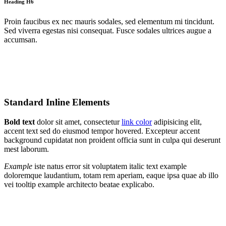
Heading H6
Proin faucibus ex nec mauris sodales, sed elementum mi tincidunt.
Sed viverra egestas nisi consequat. Fusce sodales ultrices augue a
accumsan.
Standard Inline Elements
Bold text
dolor sit amet, consectetur
link color
adipisicing elit,
accent text sed do eiusmod tempor hovered. Excepteur
accent
background
cupidatat non proident officia sunt in culpa qui deserunt
mest laborum.
Example
iste natus error sit voluptatem italic text example
doloremque laudantium, totam rem aperiam, eaque ipsa quae ab illo
vei
tooltip example
architecto beatae explicabo.