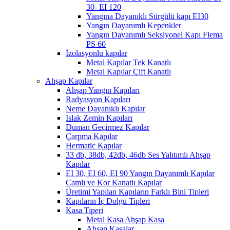
30- EI 120
Yangına Dayanıklı Sürgülü kapı EI30
Yangın Dayanımlı Kepenkler
Yangın Dayanımlı Seksiyonel Kapı Flema
PS 60
İzolasyonlu kapılar
Metal Kapılar Tek Kanatlı
Metal Kapılar Çift Kanatlı
Ahşap Kapılar
Ahşap Yangın Kapıları
Radyasyon Kapıları
Neme Dayanıklı Kapılar
Islak Zemin Kapıları
Duman Geçirmez Kapılar
Çarpma Kapılar
Hermatic Kapılar
33 db, 38db, 42db, 46db Ses Yalıtımlı Ahşap
Kapılar
EI 30, EI 60, EI 90 Yangın Dayanımlı Kapılar
Camlı ve Kor Kanatlı Kapılar
Üretimi Yapılan Kapıların Farklı Bini Tipleri
Kapıların İç Dolgu Tipleri
Kasa Tiperi
Metal Kasa Ahşap Kasa
Ahşap Kasalar