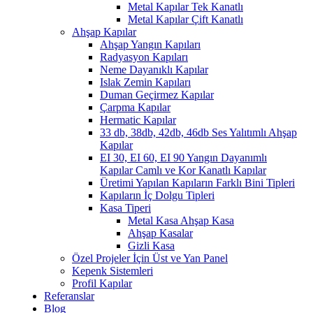
Metal Kapılar Tek Kanatlı
Metal Kapılar Çift Kanatlı
Ahşap Kapılar
Ahşap Yangın Kapıları
Radyasyon Kapıları
Neme Dayanıklı Kapılar
Islak Zemin Kapıları
Duman Geçirmez Kapılar
Çarpma Kapılar
Hermatic Kapılar
33 db, 38db, 42db, 46db Ses Yalıtımlı Ahşap
Kapılar
EI 30, EI 60, EI 90 Yangın Dayanımlı
Kapılar Camlı ve Kor Kanatlı Kapılar
Üretimi Yapılan Kapıların Farklı Bini Tipleri
Kapıların İç Dolgu Tipleri
Kasa Tiperi
Metal Kasa Ahşap Kasa
Ahşap Kasalar
Gizli Kasa
Özel Projeler İçin Üst ve Yan Panel
Kepenk Sistemleri
Profil Kapılar
Referanslar
Blog