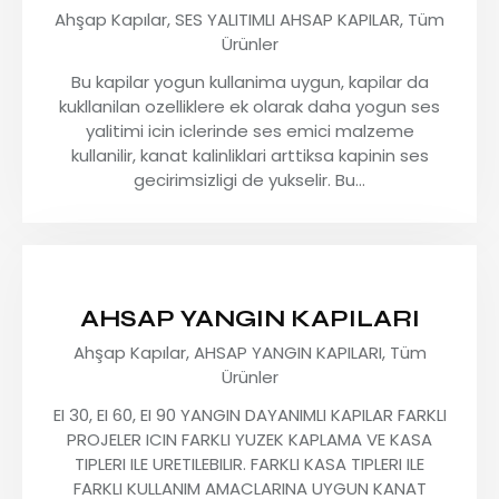
Ahşap Kapılar,
SES YALITIMLI AHSAP KAPILAR,
Tüm
Ürünler
Bu kapilar yogun kullanima uygun, kapilar da
kukllanilan ozelliklere ek olarak daha yogun ses
yalitimi icin iclerinde ses emici malzeme
kullanilir, kanat kalinliklari arttiksa kapinin ses
gecirimsizligi de yukselir. Bu…
AHSAP YANGIN KAPILARI
Ahşap Kapılar,
AHSAP YANGIN KAPILARI,
Tüm
Ürünler
EI 30, EI 60, EI 90 YANGIN DAYANIMLI KAPILAR FARKLI
PROJELER ICIN FARKLI YUZEK KAPLAMA VE KASA
TIPLERI ILE URETILEBILIR. FARKLI KASA TIPLERI ILE
FARKLI KULLANIM AMACLARINA UYGUN KANAT